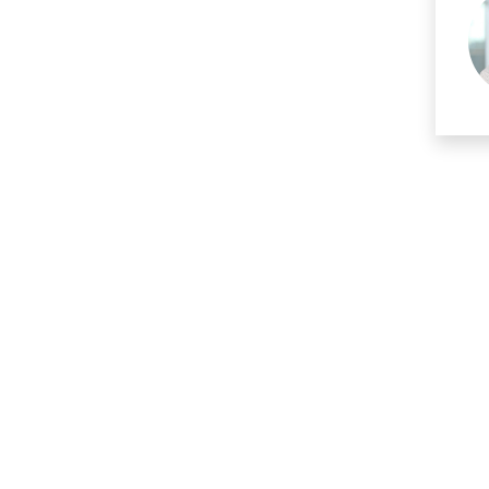
LET’S STICK
TOGETHER.