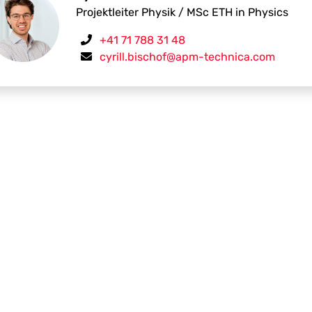
Projektleiter Physik / MSc ETH in Physics
+41 71 788 31 48
cyrill.bischof@apm-technica.com
Auf dem Weg zur bestmöglichen Lösung ist jedes Detail b
gemeinsamen Erfolg und Ihre nachhaltige Zufriedenheit 
Fachleute die richtige Anwendung für jede Situation.