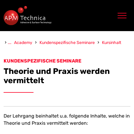
Zum Inhalt springen
›
...
›
›
Academy
Kundenspezifische Seminare
Kursinhalt
KUNDENSPEZIFISCHE SEMINARE
Theorie und Praxis werden
vermittelt
Der Lehrgang beinhaltet u.a. folgende Inhalte, welche in
Theorie und Praxis vermittelt werden: