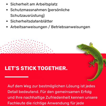
Sicherheit am Arbeitsplatz
Schutzmassnahmen (persönliche
Schutzausrüstung)
Sicherheitsdatenblätter
Arbeitsanweisungen / Betriebsanweisungen
LET’S STICK TOGETHER.
Auf dem Weg zur bestmöglichen Lösung ist jedes
Detail bedeutend. Für den gemeinsamen Erfolg
und Ihre nachhaltige Zufriedenheit kennen unsere
Fachleute die richtige Anwendung für jede