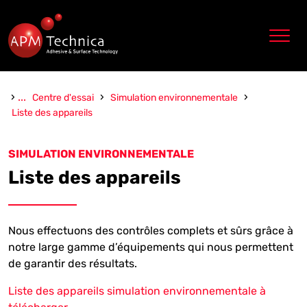
Zum Inhalt springen
›
...
›
›
Centre d'essai
Simulation environnementale
Liste des appareils
SIMULATION ENVIRONNEMENTALE
Liste des appareils
Nous effectuons des contrôles complets et sûrs grâce à
notre large gamme d’équipements qui nous permettent
de garantir des résultats.
Liste des appareils simulation environnementale à