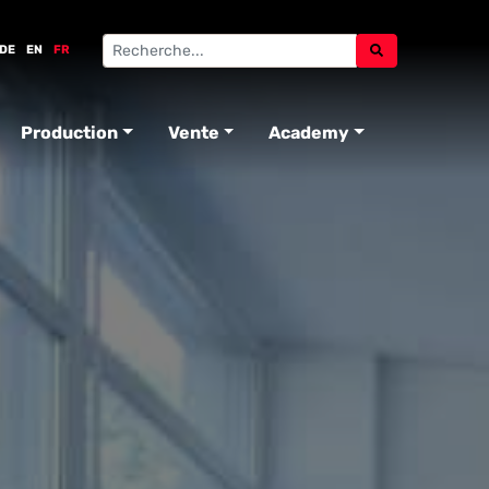
DE
EN
FR
Production
Vente
Academy