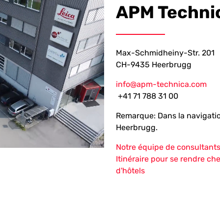
APM Techni
Max-Schmidheiny-Str. 201
CH-9435 Heerbrugg
info@apm-technica.com
+41 71 788 31 00
Remarque: Dans la navigation
Heerbrugg.
Notre équipe de consultant
Itinéraire pour se rendre 
d'hôtels