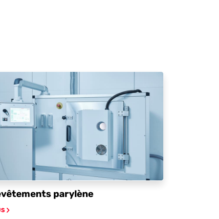
vêtements parylène
US