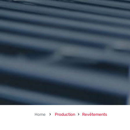
›
›
Home
Production
Revêtements