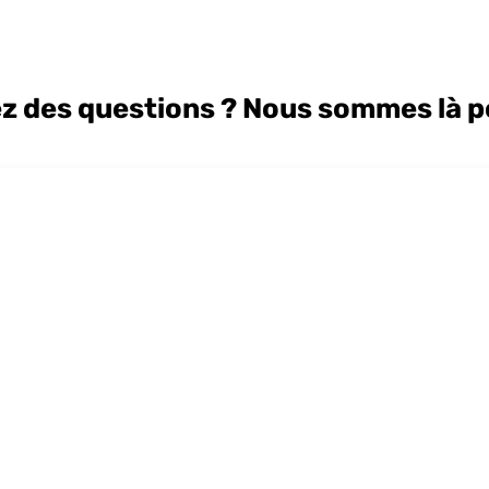
z des questions ? Nous sommes là p
Cyrill Bischof
Responsable de projet physics / MSc ETH in
Physics
+41 71 788 31 48
cyrill.bischof@apm-technica.com